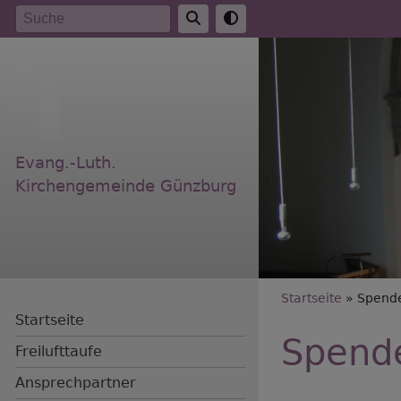
Direkt
Suche
zum
Inhalt
Evang.-Luth.
Kirchengemeinde Günzburg
Breadc
Startseite
Spend
Startseite
Spend
Freilufttaufe
Ansprechpartner