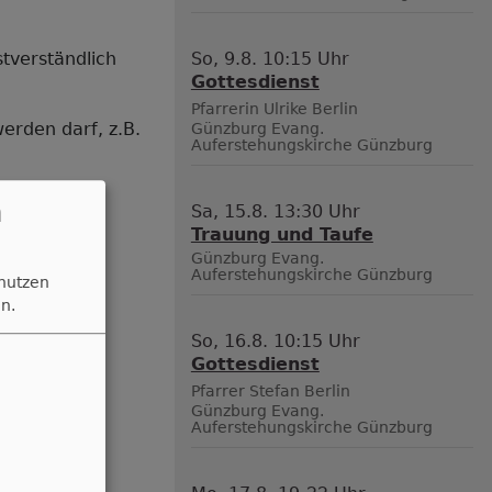
So, 9.8. 10:15 Uhr
tverständlich
Gottesdienst
Pfarrerin Ulrike Berlin
erden darf, z.B.
Günzburg
Evang.
Auferstehungskirche Günzburg
n
Sa, 15.8. 13:30 Uhr
Trauung und Taufe
Günzburg
Evang.
Auferstehungskirche Günzburg
 nutzen
n.
So, 16.8. 10:15 Uhr
Gottesdienst
Pfarrer Stefan Berlin
Günzburg
Evang.
Auferstehungskirche Günzburg