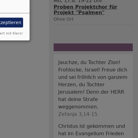
Mo, 17.8. 19-22 Uhr
Proben Projektchor für
Projekt "Psalmen"
Ohne Ort
kzeptieren
ert mit Klaro!
Tageslosung
Jauchze, du Tochter Zion!
Frohlocke, Israel! Freue dich
und sei fröhlich von ganzem
Herzen, du Tochter
Jerusalem! Denn der HERR
hat deine Strafe
weggenommen.
Zefanja 3,14-15
Christus ist gekommen und
hat im Evangelium Frieden