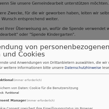
 wenn Sie unsere Gemeindearbeit unterstützen möchten.
re Zwecke, für die wir geworben haben, leiten wir selbs
 Wunsch entsprechend weiter.
bei Ihrer Überweisung an, wofür die Spende verwendet w
earbeit" oder "Spende Kindergarten".
onto:
endung von personenbezogene
 und Cookies
rchengemeinde Günzburg
5 0000 0018 0044 81
ienste und Anwendungen von Drittanbietern auswählen, die wir
aben-Bodensee
ür weitere Informationen bitte unsere
Datenschutzhinweise
lese
Ihre Unterstützung!
nktional
(immer erforderlich)
ichern von Daten: Cookie für die Benutzersitzung
ck
:
Funktional
nsent Manager
(immer erforderlich)
kie Consent speichert Ihre Einwilligungsstatus im Browser