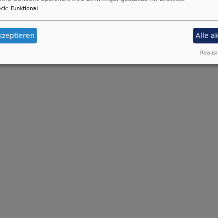
ck
:
Funktional
kzeptieren
Alle a
Realisi