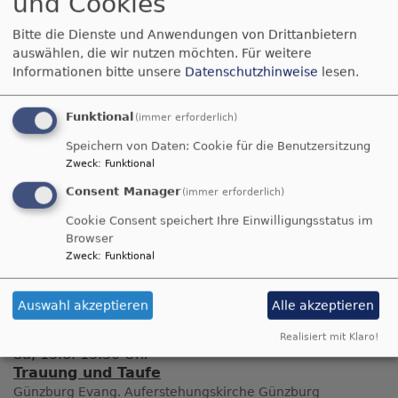
und Cookies
Bitte die Dienste und Anwendungen von Drittanbietern
Pressemeldung zum Kita-Preis 2025
auswählen, die wir nutzen möchten.
Für weitere
358.59 KB
Informationen bitte unsere
Datenschutzhinweise
lesen.
Funktional
(immer erforderlich)
So, 9.8. 9 Uhr
Speichern von Daten: Cookie für die Benutzersitzung
Gottesdienst
Zweck
:
Funktional
.
Günzburg
Kapelle im Kreiskrankenhaus Günzburg
Consent Manager
(immer erforderlich)
Cookie Consent speichert Ihre Einwilligungsstatus im
Browser
So, 9.8. 10:15 Uhr
Zweck
:
Funktional
Gottesdienst
Pfarrerin Ulrike Berlin
Günzburg
Evang. Auferstehungskirche Günzburg
Auswahl akzeptieren
Alle akzeptieren
Realisiert mit Klaro!
Sa, 15.8. 13:30 Uhr
Trauung und Taufe
Günzburg
Evang. Auferstehungskirche Günzburg