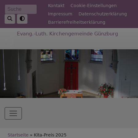
Direkt
Fußbereichsmenü
Kontakt
Cookie-Einstellungen
Suche
zum
Impressum
Datenschutzerklärung
Inhalt
Barrierefreiheitserklärung
Evang.-Luth. Kirchengemeinde Günzburg
Hauptnavigation
Breadcrumb
Startseite
Kita-Preis 2025